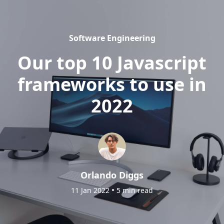
Software Engineering
Our top 10 Javascript
frameworks to use in
2022
Orlando Diggs
•
11 Jan 2022
5 min read