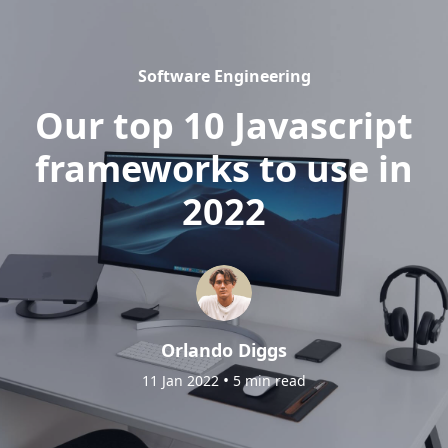
Software Engineering
Our top 10 Javascript
frameworks to use in
2022
Orlando Diggs
•
11 Jan 2022
5 min read